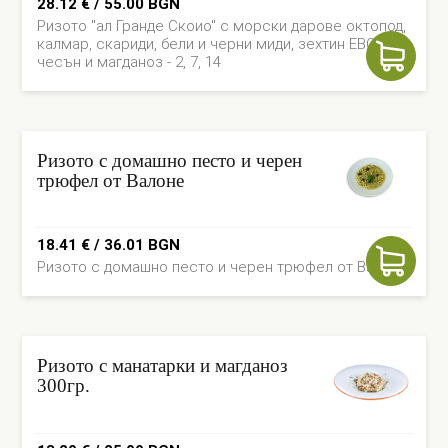
28.12
€
/ 55.00 BGN
Ризото "ал Гранде Скоио" с морски дарове октопод,
калмар, скариди, бели и черни миди, зехтин ЕВО,
чесън и магданоз - 2, 7, 14
Ризото с домашно песто и черен
трюфел от Валоне
18.41
€
/ 36.01 BGN
Ризото с домашно песто и черен трюфел от Валоне
Ризото с манатарки и магданоз
300гр.