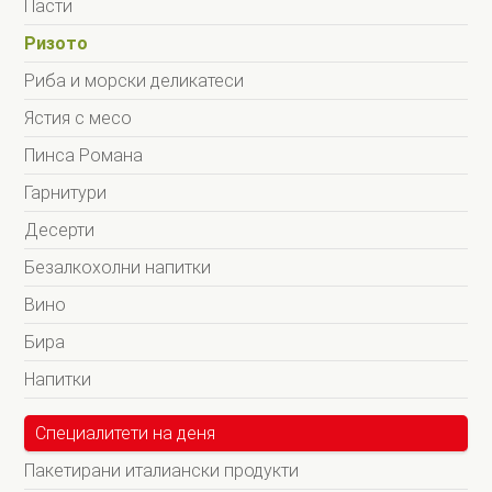
Пасти
Ризото
Риба и морски деликатеси
Ястия с месо
Пинса Романа
Гарнитури
Десерти
Безалкохолни напитки
Вино
Бира
Напитки
Специалитети на деня
Пакетирани италиански продукти