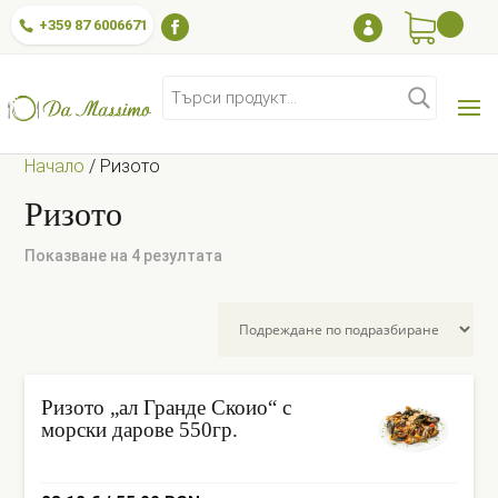
+359 87 6006671

Търсене
за:
Начало
/
Ризото
Ризото
Показване на 4 резултата
Ризото „ал Гранде Скоио“ с
морски дарове 550гр.