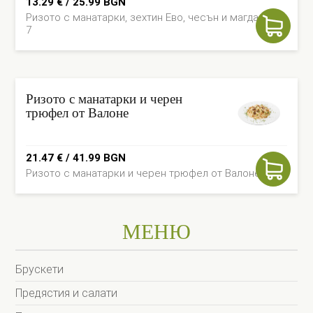
13.29
€
/ 25.99 BGN
Ризото с манатарки, зехтин Ево, чесън и магданоз -
7
Ризото с манатарки и черен
трюфел от Валоне
21.47
€
/ 41.99 BGN
Ризото с манатарки и черен трюфел от Валоне - 7
МЕНЮ
Брускети
Предястия и салати