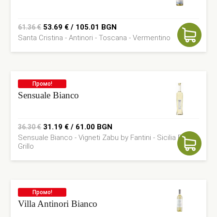
Original
Current
53.69
€
/ 105.01 BGN
61.36
€
Santa Cristina - Antinori - Toscana - Vermentino
price
price
was:
is:
61.36 €.
53.69 €.
Промо!
Sensuale Bianco
Original
Current
31.19
€
/ 61.00 BGN
36.30
€
Sensuale Bianco - Vigneti Zabu by Fantini - Sicilia DOC -
price
price
Grillo
was:
is:
36.30 €.
31.19 €.
Промо!
Villa Antinori Bianco