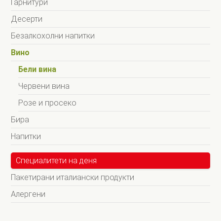
Гарнитури
Десерти
Безалкохолни напитки
Вино
Бели вина
Червени вина
Розе и просеко
Бира
Напитки
Специалитети на деня
Пакетирани италиански продукти
Алергени