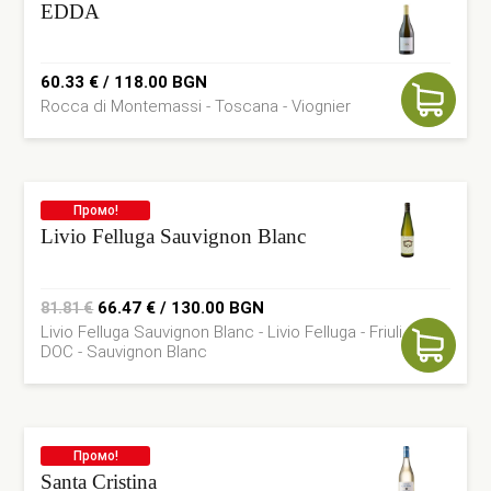
EDDA
60.33
€
/ 118.00 BGN
Rocca di Montemassi - Toscana - Viognier
Промо!
Livio Felluga Sauvignon Blanc
Original
Current
66.47
€
/ 130.00 BGN
81.81
€
Livio Felluga Sauvignon Blanc - Livio Felluga - Friuli Collio
price
price
DOC - Sauvignon Blanc
was:
is:
81.81 €.
66.47 €.
Промо!
Santa Cristina