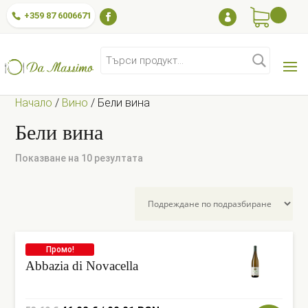
+359 87 6006671

Търсене
за:
Начало
/
Вино
/
Бели вина
Бели вина
Показване на 10 резултата
Промо!
Abbazia di Novacella