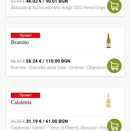
Original
Current
46.02
€
/ 90.01 BGN
53.69
€
Abbazia di Novacella-Alto Adige DOC-Pinot Grigio
price
price
was:
is:
53.69 €.
46.02 €.
Промо!
Bramito
Original
Current
56.24
€
/ 110.00 BGN
66.47
€
Bramito - Castello della Sala - Umbria - Chardonnay
price
price
was:
is:
66.47 €.
56.24 €.
Промо!
Calalenta
Original
Current
31.19
€
/ 61.00 BGN
36.30
€
Calalenta - Fantini - Terre di Chienti, Abruzzo - Pecorino
price
price