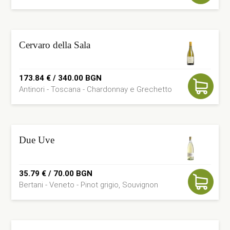
was:
is:
36.30 €.
31.19 €.
Cervaro della Sala
173.84
€
/ 340.00 BGN
Antinori - Toscana - Chardonnay e Grechetto
Due Uve
35.79
€
/ 70.00 BGN
Bertani - Veneto - Pinot grigio, Souvignon