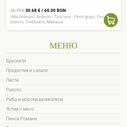
Original
Current
30.68
€
/ 60.00 BGN
35.79
€
Villa Antinori - Antinori - Toscana - Pinot grigio, Pinot
price
price
bianco, Trebbiano, Malvasia
was:
is:
35.79 €.
30.68 €.
МЕНЮ
Брускети
Предястия и салати
Пасти
Ризото
Риба и морски деликатеси
Ястия с месо
Пинса Романа