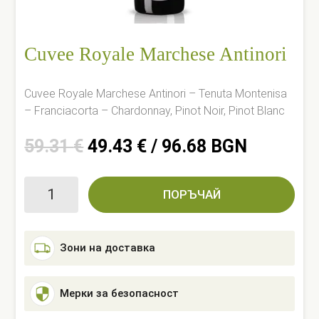
Cuvee Royale Marchese Antinori
Cuvee Royale Marchese Antinori – Tenuta Montenisa
– Franciacorta – Chardonnay, Pinot Noir, Pinot Blanc
Original
Current
59.31
€
49.43
€
/ 96.68 BGN
price
price
was:
is:
количество
59.31 €.
49.43 €.
ПОРЪЧАЙ
за
Cuvee
Royale
Зони на доставка
Marchese
Antinori
Мерки за безопасност