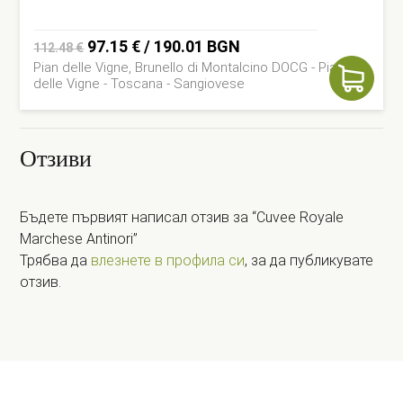
Original
Current
97.15
€
/ 190.01 BGN
112.48
€
Pian delle Vigne, Brunello di Montalcino DOCG - Pian
price
price
delle Vigne - Toscana - Sangiovese
was:
is:
112.48 €.
97.15 €.
Отзиви
Бъдете първият написал отзив за “Cuvee Royale
Marchese Antinori”
Трябва да
влезнете в профила си
, за да публикувате
отзив.