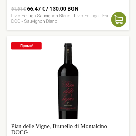
Original
Current
66.47
€
/ 130.00 BGN
81.81
€
Livio Felluga Sauvignon Blanc - Livio Felluga - Friuli Collio
price
price
DOC - Sauvignon Blanc
was:
is:
81.81 €.
66.47 €.
Промо!
Pian delle Vigne, Brunello di Montalcino
DOCG