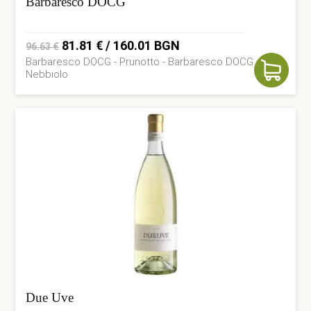
Barbaresco DOCG
Original
Current
81.81
€
/ 160.01 BGN
96.63
€
Barbaresco DOCG - Prunotto - Barbaresco DOCG -
price
price
Nebbiolo
was:
is:
96.63 €.
81.81 €.
Due Uve