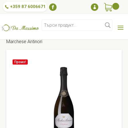
+359 87 6006671

Търсене
за:
Меню
/
Вино
/
Розе и просеко
/
Cuvee Royale
Marchese Antinori
Промо!